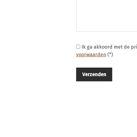
Ik ga akkoord met de p
voorwaarden
(*)
uwplaats transport huren?