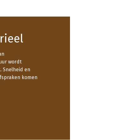
rieel
an
uur wordt
. Snelheid en
 afspraken komen