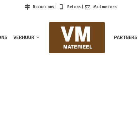
Bezoek ons
|
Bel ons
|
Mail met ons
ONS
VERHUUR
PARTNERS