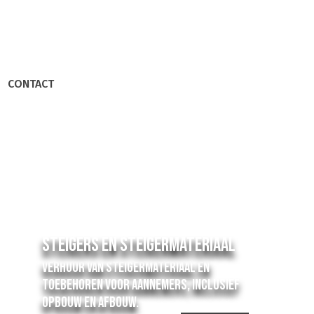
CONTACT
Steigers en steigermateriaal
Verhuur van steigermateriaal en
toebehoren voor aannemers, inclusief
opbouw en afbouw.