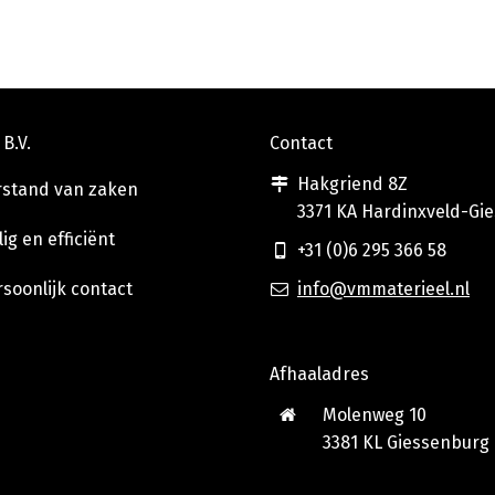
p met VM Materieel.
B.V.
Contact
Hakgriend 8Z
rstand van zaken
3371 KA Hardinxveld-G
lig en efficiënt
+31 (0)6 295 366 58
soonlijk contact
info@vmmaterieel.nl
Afhaaladres
Molenweg 10
3381 KL Giessenburg