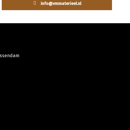
info@vmmaterieel.nl
iessendam